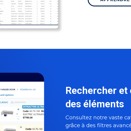
Rechercher et 
des éléments
Consultez notre vaste ca
grâce à des filtres avanc