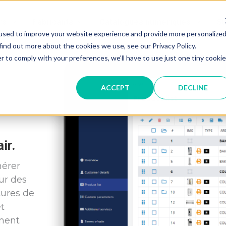
rs
Fabricants
Catalogues numériques
Su
used to improve your website experience and provide more personalize
find out more about the cookies we use, see our Privacy Policy.
r to comply with your preferences, we'll have to use just one tiny cookie
ACCEPT
DECLINE
ir.
nérer
ur des
tures de
t
ment