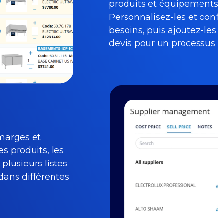
produits et équipements
Personnalisez-les et conf
besoins, puis ajoutez-les
devis pour un processus f
 marges et
s produits, les
 plusieurs listes
 dans différentes