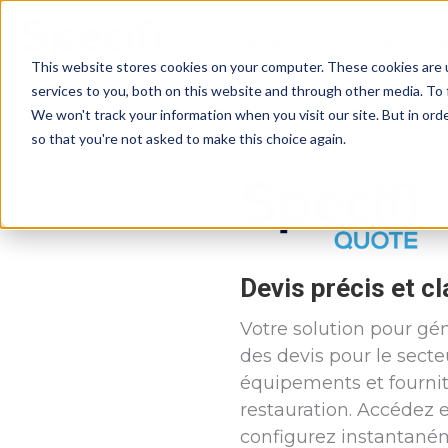
Skip
to
Revendeurs
Concepteu
content
This website stores cookies on your computer. These cookies are 
services to you, both on this website and through other media. To 
We won't track your information when you visit our site. But in orde
so that you're not asked to make this choice again.
Devis précis et cla
Votre solution pour gé
des devis pour le secte
équipements et fourni
restauration. Accédez e
configurez instantané