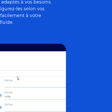
 adaptés à vos besoins.
igurez-les selon vos
 facilement à votre
luide.