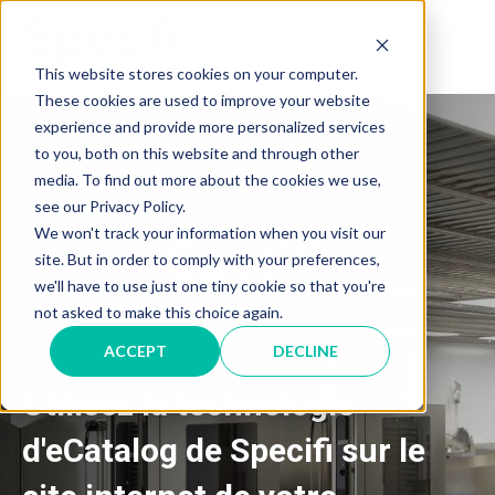
Skip
to
MAI
content
This website stores cookies on your computer.
These cookies are used to improve your website
ME
experience and provide more personalized services
to you, both on this website and through other
media. To find out more about the cookies we use,
see our Privacy Policy.
We won't track your information when you visit our
site. But in order to comply with your preferences,
we'll have to use just one tiny cookie so that you're
not asked to make this choice again.
ACCEPT
DECLINE
Utilisez la technologie
d'eCatalog de Specifi sur le