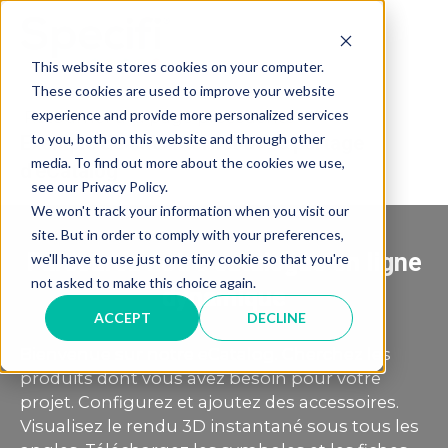
Skip
to
MAI
content
This website stores cookies on your computer.
These cookies are used to improve your website
ME
experience and provide more personalized services
Retourner à la page précédente
to you, both on this website and through other
Exemple de site internet avec partage
media. To find out more about the cookies we use,
d'eCatalog
see our Privacy Policy.
We won't track your information when you visit our
site. But in order to comply with your preferences,
Parcourez notre catalogue en ligne
we'll have to use just one tiny cookie so that you're
not asked to make this choice again.
dynamique
ACCEPT
DECLINE
Bienvenue sur notre eCatalog. Cherchez les
produits dont vous avez besoin pour votre
projet. Configurez et ajoutez des accessoires.
Visualisez le rendu 3D instantané sous tous les