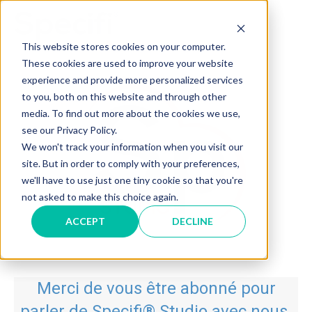
Skip
to
MAI
content
This website stores cookies on your computer.
These cookies are used to improve your website
ME
experience and provide more personalized services
to you, both on this website and through other
media. To find out more about the cookies we use,
see our Privacy Policy.
We won't track your information when you visit our
site. But in order to comply with your preferences,
we'll have to use just one tiny cookie so that you're
not asked to make this choice again.
ACCEPT
DECLINE
Merci de vous être abonné pour
parler de Specifi® Studio avec nous.