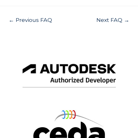
Post
←
Previous FAQ
Next FAQ
→
navigation