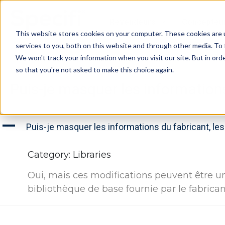
Skip
to
Revendeurs
Concepteu
content
This website stores cookies on your computer. These cookies are 
services to you, both on this website and through other media. To 
We won't track your information when you visit our site. But in orde
so that you're not asked to make this choice again.
Puis-je masquer les informations
A
Puis-je masquer les informations du fabricant, les
Category: Libraries
Oui, mais ces modifications peuvent être 
bibliothèque de base fournie par le fabrican