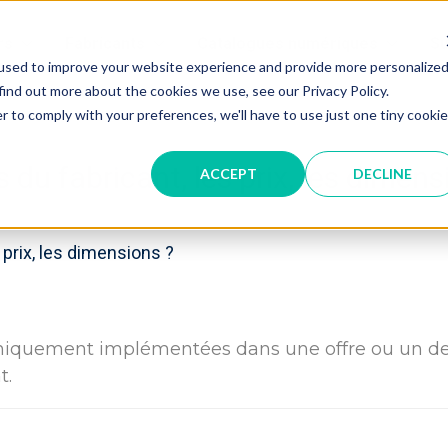
rs
Fabricants
Catalogues numériques
Su
used to improve your website experience and provide more personalize
find out more about the cookies we use, see our Privacy Policy.
r to comply with your preferences, we'll have to use just one tiny cookie
 du fabricant, les prix, les dimens
ACCEPT
DECLINE
 prix, les dimensions ?
uniquement implémentées dans une offre ou un des
t.