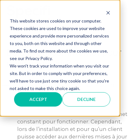
Skip
to
MAI
content
This website stores cookies on your computer.
These cookies are used to improve your website
ME
experience and provide more personalized services
to you, both on this website and through other
Dois-je utiliser Internet pour
media. To find out more about the cookies we use,
see our Privacy Policy.
utiliser Specifi® ?
We won't track your information when you visit our
site. But in order to comply with your preferences,
we'll have to use just one tiny cookie so that you're
A
Dois-je utiliser Internet pour utiliser Specifi® ?
not asked to make this choice again.
ACCEPT
DECLINE
Category: Minimum Requirements
Specifi® ne nécessite pas d’accès Internet
constant pour fonctionner. Cependant,
lors de l’installation et pour qu’un client
puisse accéder aux dernières mises à jour