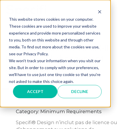
Skip
to
MAI
content
This website stores cookies on your computer.
These cookies are used to improve your website
ME
experience and provide more personalized services
to you, both on this website and through other
AutoCAD® ou Revit® est-il
media. To find out more about the cookies we use,
see our Privacy Policy.
inclus avec l’abonnement
We won't track your information when you visit our
Specifi® Design ?
site. But in order to comply with your preferences,
we'll have to use just one tiny cookie so that you're
not asked to make this choice again.
A
AutoCAD® ou Revit® est-il inclus avec
ACCEPT
DECLINE
l’abonnement Specifi® Design ?
Category: Minimum Requirements
Specifi® Design n’inclut pas de licence ou