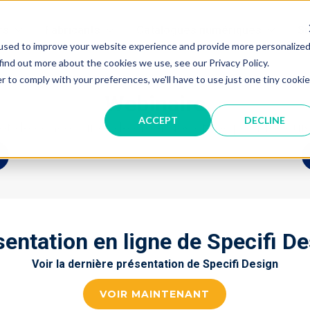
rs
Fabricants
Catalogues numériques
Su
used to improve your website experience and provide more personalize
find out more about the cookies we use, see our Privacy Policy.
r to comply with your preferences, we'll have to use just one tiny cookie
Webinaire
ACCEPT
DECLINE
de concevoir et de créer des offres pour les cuisin
entation en ligne de Specifi D
Voir la dernière présentation de Specifi Design
VOIR MAINTENANT