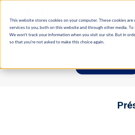
Skip
to
Revendeurs
Concepteu
content
This website stores cookies on your computer. These cookies are 
services to you, both on this website and through other media. To 
We won't track your information when you visit our site. But in orde
so that you're not asked to make this choice again.
Explorez la seule plateforme qui vous permet 
DESIGN WEBINAIRE
Prés