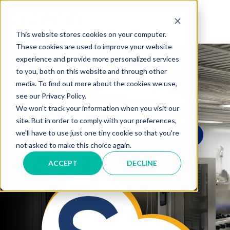
Skip
to
MAI
content
This website stores cookies on your computer.
These cookies are used to improve your website
ME
Concevez une cuisine
experience and provide more personalized services
to you, both on this website and through other
traiteur en deux fois
media. To find out more about the cookies we use,
see our Privacy Policy.
moins de temps
We won't track your information when you visit our
site. But in order to comply with your preferences,
we'll have to use just one tiny cookie so that you're
ESSAI GRATUIT DE SPECIFI DESIGN
not asked to make this choice again.
Sp Design Plus (avec AuoCAD OEM) n’est actuellement
disponible qu’en langue anglaise.
ACCEPT
DECLINE