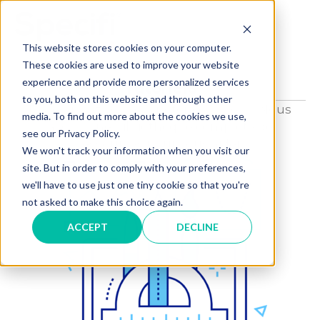
Skip
to
MAI
content
This website stores cookies on your computer.
These cookies are used to improve your website
ME
experience and provide more personalized services
Tutoriels
to you, both on this website and through other
Développez vos compétences Specifi. Nous
media. To find out more about the cookies we use,
avons une bibliothèque complète de
see our Privacy Policy.
ressources pour vous aider.
We won't track your information when you visit our
site. But in order to comply with your preferences,
we'll have to use just one tiny cookie so that you're
not asked to make this choice again.
ACCEPT
DECLINE