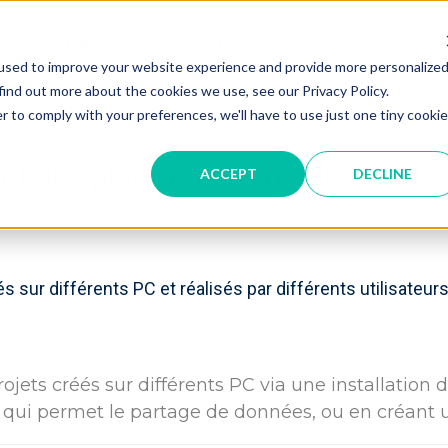
rs
Fabricants
Catalogues numériques
Su
used to improve your website experience and provide more personalize
find out more about the cookies we use, see our Privacy Policy.
r to comply with your preferences, we'll have to use just one tiny cookie
et des plans créés sur différents P
ACCEPT
DECLINE
 sur différents PC et réalisés par différents utilisateurs
ojets créés sur différents PC via une installation 
qui permet le partage de données, ou en créant u