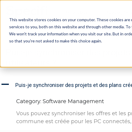
Skip
to
Revendeurs
Concepteu
content
This website stores cookies on your computer. These cookies are 
services to you, both on this website and through other media. To 
We won't track your information when you visit our site. But in orde
so that you're not asked to make this choice again.
Puis-je synchroniser des projets 
utilisateurs ?
A
Puis-je synchroniser des projets et des plans créés
Category: Software Management
Vous pouvez synchroniser les offres et les pr
commune est créée pour les PC connectés, 