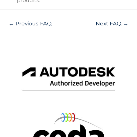
produits.
Post
←
Previous FAQ
Next FAQ
→
navigation