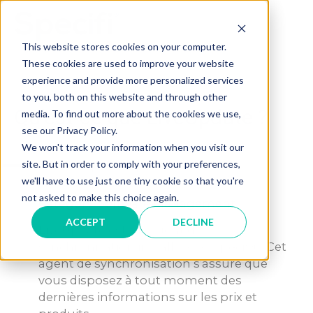
Skip
to
MAI
content
This website stores cookies on your computer.
These cookies are used to improve your website
ME
experience and provide more personalized services
to you, both on this website and through other
Qu’est-ce que LiveUpdate ?
media. To find out more about the cookies we use,
see our Privacy Policy.
We won't track your information when you visit our
A
site. But in order to comply with your preferences,
Qu’est-ce que LiveUpdate ?
we'll have to use just one tiny cookie so that you're
not asked to make this choice again.
Category: Software Management
ACCEPT
DECLINE
LiveUpdate est un agent de
synchronisation installé avec Specifi®. Cet
agent de synchronisation s’assure que
vous disposez à tout moment des
dernières informations sur les prix et