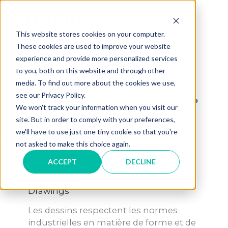
Skip
to
MAI
content
This website stores cookies on your computer.
These cookies are used to improve your website
ME
experience and provide more personalized services
to you, both on this website and through other
Quel niveau de détail est
media. To find out more about the cookies we use,
see our Privacy Policy.
nécessaire pour un dessin ?
We won't track your information when you visit our
site. But in order to comply with your preferences,
we'll have to use just one tiny cookie so that you're
A
Quel niveau de détail est nécessaire pour un
not asked to make this choice again.
dessin ?
ACCEPT
DECLINE
Category: Manufacturer - Equipment
Drawings
Les dessins respectent les normes
industrielles en matière de forme et de